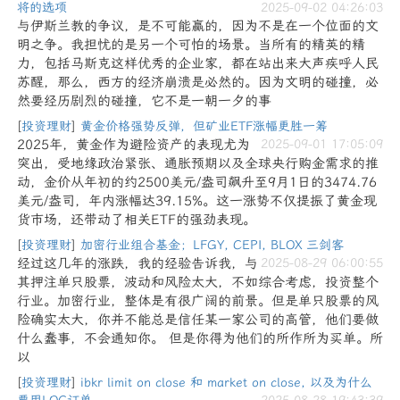
将的选项
2025-09-02 04:26:03
与伊斯兰教的争议，是不可能赢的，因为不是在一个位面的文
明之争。我担忧的是另一个可怕的场景。当所有的精英的精
力，包括马斯克这样优秀的企业家，都在站出来大声疾呼人民
苏醒，那么，西方的经济崩溃是必然的。因为文明的碰撞，必
然要经历剧烈的碰撞，它不是一朝一夕的事
[
投资理财
]
黄金价格强势反弹，但矿业ETF涨幅更胜一筹
2025年，黄金作为避险资产的表现尤为
2025-09-01 17:05:09
突出，受地缘政治紧张、通胀预期以及全球央行购金需求的推
动，金价从年初的约2500美元/盎司飙升至9月1日的3474.76
美元/盎司，年内涨幅达39.15%。这一涨势不仅提振了黄金现
货市场，还带动了相关ETF的强劲表现。
[
投资理财
]
加密行业组合基金；LFGY, CEPI, BLOX 三剑客
经过这几年的涨跌，我的经验告诉我，与
2025-08-29 06:00:55
其押注单只股票，波动和风险太大，不如综合考虑，投资整个
行业。加密行业，整体是有很广阔的前景。但是单只股票的风
险确实太大，你并不能总是信任某一家公司的高管，他们要做
什么蠢事，不会通知你。 但是你得为他们的所作所为买单。所
以
[
投资理财
]
ibkr limit on close 和 market on close, 以及为什么