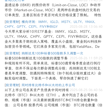
要用LOC订单
2025-08-28 19:43:39
盈透证券 (IBKR) 的限价收市（Limit-on-Close, LOC）和收市
市价（Market-on-Close, MOC）是两种在收盘时执行交易的
订单类型，主要区别在于是否对成交价格设置了限制。 特性
[
投资理财
]
横向评测：IWMY、IGLD、MSTY、ULTY、YMAX、
CHPY、GPTY、CEPI、FIVY和BIGY
2025-08-28 13:06:40
今天带大家分析10只ETF基金：IWMY、IGLD、MSTY、
ULTY、YMAX、CHPY、GPTY、CEPI、FIVY和BIGY。这些基
金大多聚焦于期权收入策略，覆盖从小盘股、黄金到AI科技和
加密货币等领域。它们来自多家发行商，包括YieldMax、De
[
投资理财
]
纳斯达克100和标普500指数多久调整一次
标普500和纳斯达克100指数的调整节奏
2025-08-26 11:59:25
和规则有所不同。简单来说，标普500通常每季度会进行例行
审查，但并不保证每次都会调整成分股；而纳斯达克100则主
要是年度调整，但遇到特殊情况（如个别成分股权重过大）会
触发临时调整。 下面是一个表格，帮你快速了解它们
[
投资理财
]
同时持有比特币和以太坊的上市公司
以下上市公司在其资产负债表中同时持有
2025-08-25 06:40:56
比特币（BTC）和以太坊（ETH）。表中列出了各公司的名
称、规模（市值）以及最新披露的BTC和ETH持仓数量和估
值： 公司名称 股票代码 公司规模（市值） BTC持仓数量（估