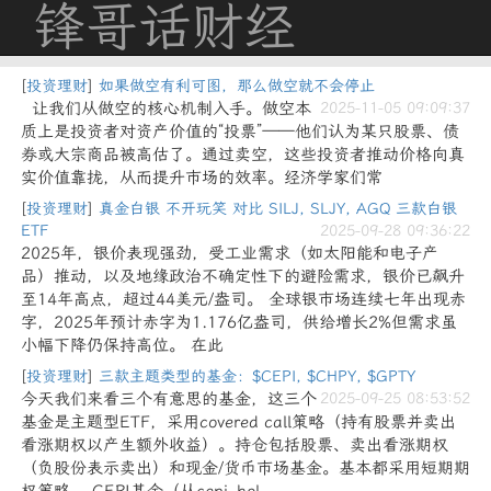
锋哥话财经
[
投资理财
]
如果做空有利可图，那么做空就不会停止
让我们从做空的核心机制入手。做空本
2025-11-05 09:09:37
质上是投资者对资产价值的“投票”——他们认为某只股票、债
券或大宗商品被高估了。通过卖空，这些投资者推动价格向真
实价值靠拢，从而提升市场的效率。经济学家们常
[
投资理财
]
真金白银 不开玩笑 对比 SILJ, SLJY, AGQ 三款白银
ETF
2025-09-28 09:36:22
2025年，银价表现强劲，受工业需求（如太阳能和电子产
品）推动，以及地缘政治不确定性下的避险需求，银价已飙升
至14年高点，超过44美元/盎司。 全球银市场连续七年出现赤
字，2025年预计赤字为1.176亿盎司，供给增长2%但需求虽
小幅下降仍保持高位。 在此
[
投资理财
]
三款主题类型的基金：$CEPI, $CHPY, $GPTY
今天我们来看三个有意思的基金，这三个
2025-09-25 08:53:52
基金是主题型ETF，采用covered call策略（持有股票并卖出
看涨期权以产生额外收益）。持仓包括股票、卖出看涨期权
（负股份表示卖出）和现金/货币市场基金。基本都采用短期期