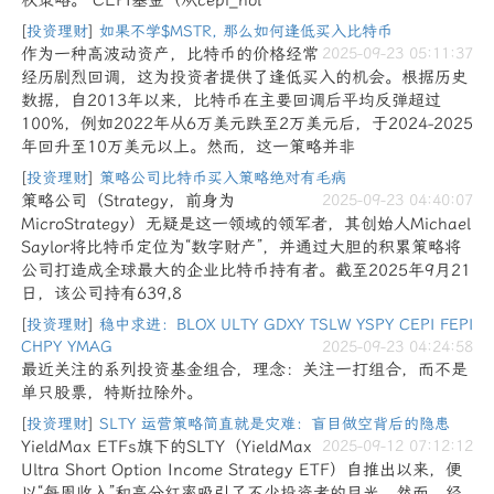
权策略。 CEPI基金（从cepi_hol
[
投资理财
]
如果不学$MSTR, 那么如何逢低买入比特币
作为一种高波动资产，比特币的价格经常
2025-09-23 05:11:37
经历剧烈回调，这为投资者提供了逢低买入的机会。根据历史
数据，自2013年以来，比特币在主要回调后平均反弹超过
100%，例如2022年从6万美元跌至2万美元后，于2024-2025
年回升至10万美元以上。然而，这一策略并非
[
投资理财
]
策略公司比特币买入策略绝对有毛病
策略公司（Strategy，前身为
2025-09-23 04:40:07
MicroStrategy）无疑是这一领域的领军者，其创始人Michael
Saylor将比特币定位为“数字财产”，并通过大胆的积累策略将
公司打造成全球最大的企业比特币持有者。截至2025年9月21
日，该公司持有639,8
[
投资理财
]
稳中求进：BLOX ULTY GDXY TSLW YSPY CEPI FEPI
CHPY YMAG
2025-09-23 04:24:58
最近关注的系列投资基金组合，理念：关注一打组合，而不是
单只股票，特斯拉除外。
[
投资理财
]
SLTY 运营策略简直就是灾难：盲目做空背后的隐患
YieldMax ETFs旗下的SLTY（YieldMax
2025-09-12 07:12:12
Ultra Short Option Income Strategy ETF）自推出以来，便
以“每周收入”和高分红率吸引了不少投资者的目光。然而，经