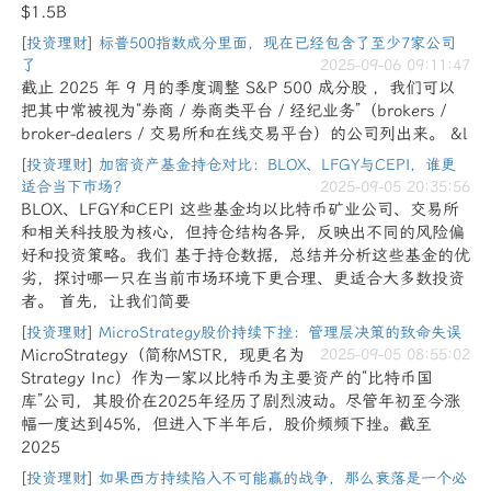
$1.5B
[
投资理财
]
标普500指数成分里面，现在已经包含了至少7家公司
了
2025-09-06 09:11:47
截止 2025 年 9 月的季度调整 S&P 500 成分股 ，我们可以
把其中常被视为“券商 / 券商类平台 / 经纪业务”（brokers /
broker-dealers / 交易所和在线交易平台）的公司列出来。 &l
[
投资理财
]
加密资产基金持仓对比：BLOX、LFGY与CEPI，谁更
适合当下市场？
2025-09-05 20:35:56
BLOX、LFGY和CEPI 这些基金均以比特币矿业公司、交易所
和相关科技股为核心，但持仓结构各异，反映出不同的风险偏
好和投资策略。我们 基于持仓数据，总结并分析这些基金的优
劣，探讨哪一只在当前市场环境下更合理、更适合大多数投资
者。 首先，让我们简要
[
投资理财
]
MicroStrategy股价持续下挫：管理层决策的致命失误
MicroStrategy（简称MSTR，现更名为
2025-09-05 08:55:02
Strategy Inc）作为一家以比特币为主要资产的“比特币国
库”公司，其股价在2025年经历了剧烈波动。尽管年初至今涨
幅一度达到45%，但进入下半年后，股价频频下挫。截至
2025
[
投资理财
]
如果西方持续陷入不可能赢的战争，那么衰落是一个必