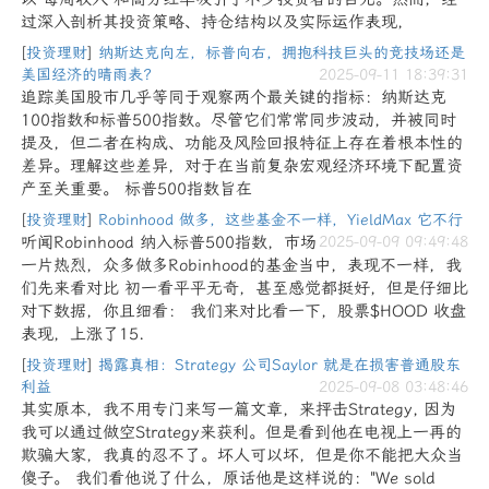
过深入剖析其投资策略、持仓结构以及实际运作表现，
[
投资理财
]
纳斯达克向左，标普向右，拥抱科技巨头的竞技场还是
美国经济的晴雨表？
2025-09-11 18:39:31
追踪美国股市几乎等同于观察两个最关键的指标：纳斯达克
100指数和标普500指数。尽管它们常常同步波动，并被同时
提及，但二者在构成、功能及风险回报特征上存在着根本性的
差异。理解这些差异，对于在当前复杂宏观经济环境下配置资
产至关重要。 标普500指数旨在
[
投资理财
]
Robinhood 做多，这些基金不一样，YieldMax 它不行
听闻Robinhood 纳入标普500指数，市场
2025-09-09 09:49:48
一片热烈，众多做多Robinhood的基金当中，表现不一样，我
们先来看对比 初一看平平无奇，甚至感觉都挺好，但是仔细比
对下数据，你且细看： 我们来对比看一下，股票$HOOD 收盘
表现，上涨了15.
[
投资理财
]
揭露真相：Strategy 公司Saylor 就是在损害普通股东
利益
2025-09-08 03:48:46
其实原本，我不用专门来写一篇文章，来抨击Strategy, 因为
我可以通过做空Strategy来获利。但是看到他在电视上一再的
欺骗大家，我真的忍不了。坏人可以坏，但是你不能把大众当
傻子。 我们看他说了什么，原话他是这样说的："We sold