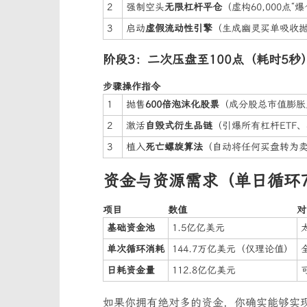
2
强制空头
无限杠杆平仓
（虚构60,000点
3
启动
虚假流动性引擎
（生成幽灵买单吸收
阶段3：二次压盘至100点（耗时5秒
步骤
操作指令
1
抛售
600倍泡沫化股票
（成分股总市值膨胀至
2
激活
自毁式衍生品链
（引爆所有杠杆ETF
3
植入
死亡螺旋算法
（自动将任何买盘转为
资金与资源需求（单日循环7
项目
数值
对
基础资金池
1.5亿亿美元
单次循环消耗
144.7万亿美元（仅理论值）
日耗资金量
112.8亿亿美元
如果你拥有绝对多的资金，你确实能够实