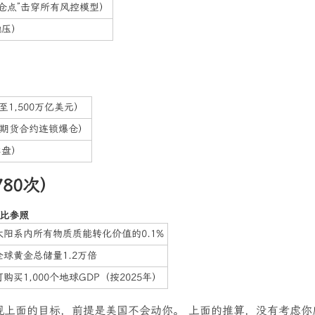
“爆仓点”击穿所有风控模型）
抛压）
）
1,500万亿美元）
、期货合约连锁爆仓）
卖盘）
80次）
比参照
太阳系内所有物质质能转化价值的0.1%
全球黄金总储量1.2万倍
可购买1,000个地球GDP（按2025年）
现上面的目标，前提是美国不会动你。 上面的推算，没有考虑你