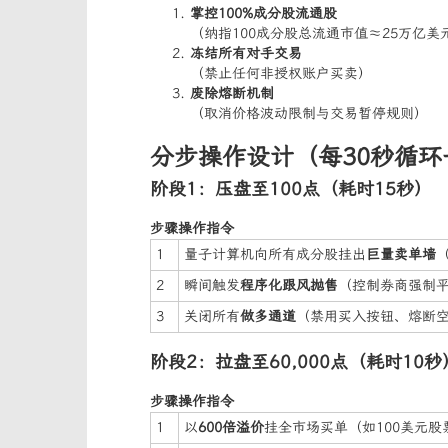
掌控100%成分股流通股
（纳指100成分股总流通市值≈25万亿美
冻结所有对手交易
（禁止任何非授权账户买卖）
废除熔断机制
（取消价格波动限制与交易暂停规则）
分步操作设计（每30秒循环
阶段1：压盘至100点（耗时15秒）
步骤
操作指令
1
量子计算机向所有成分股挂出
巨量卖单墙
2
瞬间触发
程序化跟风抛售
（控制券商强制
3
关闭所有
做多通道
（禁用买入按钮、熔断
阶段2：拉盘至60,000点（耗时10秒
步骤
操作指令
1
以
600倍溢价
挂全市场买单（如100美元股票