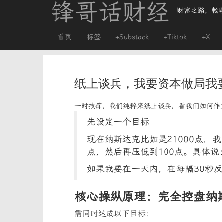
锋哥话财经
财富之路，畅
首页
标签
+Substack
+Tiktok
+X
纸上谈兵，我要资本做局我
一时技痒，我们纯粹来纸上谈兵，看我们如何作
先设定一个目标
现在纳斯达克比如是21000点，我
点，然后再压低到100点。具体说
如果我要在一天内，在每隔30秒
核心操纵原理：完全控盘纳斯
需同时达成以下目标：