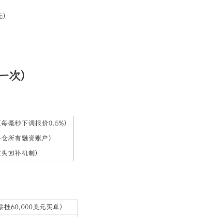
元）
一次）
（每毫秒下调报价0.5%）
平仓所有融资账户）
空头回补机制）
）
挂60,000美元买单）