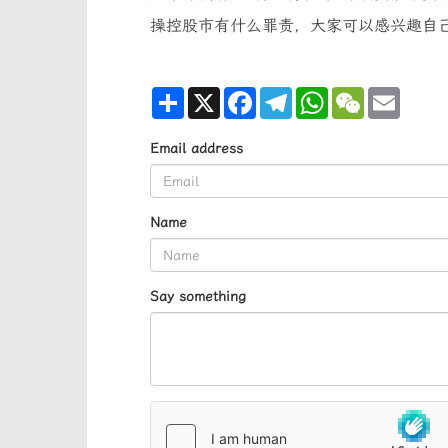
操控股市有什么罪责，大家可以感兴趣自
Share
X
Facebook
Telegram
WhatsApp
WeChat
Email
Email address
Name
Say something