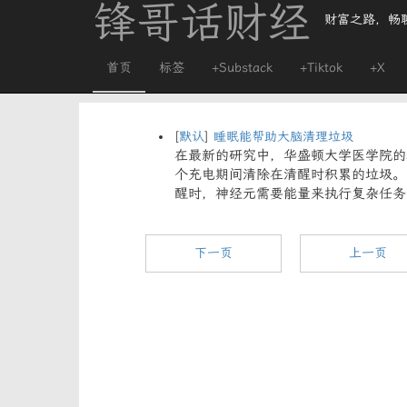
锋哥话财经
财富之路，畅
首页
标签
+Substack
+Tiktok
+X
[
默认
]
睡眠能帮助大脑清理垃圾
在最新的研究中，华盛顿大学医学院的
个充电期间清除在清醒时积累的垃圾。
醒时，神经元需要能量来执行复杂任务
下一页
上一页