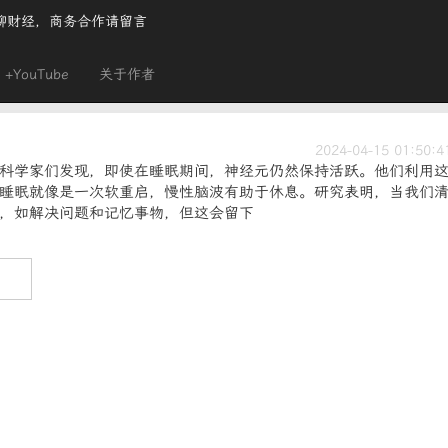
聊财经，商务合作请留言
+YouTube
关于作者
2024-04-15 01:50:4
科学家们发现，即使在睡眠期间，神经元仍然保持活跃。他们利用
睡眠就像是一次软重启，慢性脑波有助于休息。研究表明，当我们
，如解决问题和记忆事物，但这会留下