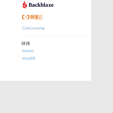
ColoCrossing
链接
hostloc
VeryIDE