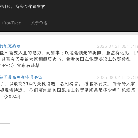
聊财经，商务合作请留言
+YouTube
关于作者
的能源战略
2025-07-21 05:17:1
能AI需要大量的电力，而原本可以遥遥领先的美国，虽然有远见，
 锋哥今天要给大家翻翻历史书，看看美国在能源建设上的那段往
（OPEC）宣布石油禁
获了最高关税待遇39%
2025-08-02 11:27:1
了，以最高39%的关税待遇，名列榜首。 看官不要笑，锋哥给大家
超规格待遇。 你们可知道美国跟瑞士的贸易顺差是多少吗？根据第
（2024年