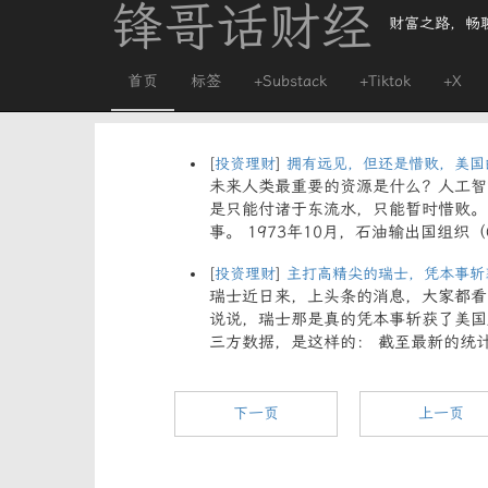
锋哥话财经
财富之路，畅
首页
标签
+Substack
+Tiktok
+X
[
投资理财
]
拥有远见，但还是惜败，美国
未来人类最重要的资源是什么？人工智
是只能付诸于东流水，只能暂时惜败。
事。 1973年10月，石油输出国组织
[
投资理财
]
主打高精尖的瑞士，凭本事斩
瑞士近日来，上头条的消息，大家都看
说说，瑞士那是真的凭本事斩获了美国
三方数据，是这样的： 截至最新的统计
下一页
上一页