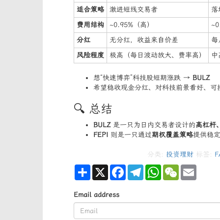
适合策略
激进短线交易者
落
费用结构
~0.95%（高）
~
分红
无分红，收益来自价差
每
风险程度
极高（每日波动放大、费率高）
中
想“快速博弈”科技股短期涨跌 →
BULZ
希望稳收现金分红、对科技前景看好、可
🔍 总结
BULZ
是一只为日内交易者设计的
高杠杆
FEPI
则是一只通过
期权覆盖策略
提供稳
分类:
投资理财
标签:
Share
X
Facebook
Telegram
WhatsApp
WeChat
Email
Email address