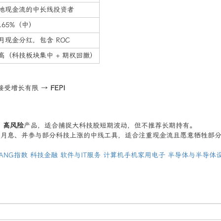
地现金流的中长线投资者
0.65%（中）
月现金分红，包含 ROC
高（科技板块集中 + 期权回撤）
接受增长有限 →
FEPI
、高风险
产品，适合捕捉大科技股短期波动，但不推荐长期持有。
定月息、并参与部分科技上涨的中线工具，适合注重现金流且愿意牺牲部
FANG指数
科技金融
软件与IT服务
计算机手机家用电子
半导体与半导体