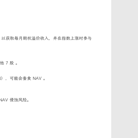
s）的策略，以获取每月期权溢价收入，并在指数上涨时参与
他 7 股 。
tal），可能会蚕食 NAV 。
AV 侵蚀风险。