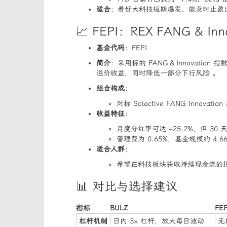
适合
：看好大科技短期爆发、能及时止盈
📈 FEPI：REX FANG & Inno
基金代码
：FEPI
简介
：采用标的 FANG & Innovat
溢价收益，同时降低一部分下行风险 。
组合构成
：
对标 Solactive FANG Inn
收益特征
：
月度分红率可达 ~25.2%，但 30 天
管理费为 0.65%，基金规模约 4.66
适合人群
：
希望在科技板块获取持续现金流的投
📊 对比与选择建议
指标
BULZ
FEP
杠杆机制
日内 3× 杠杆，放大每日波动
无