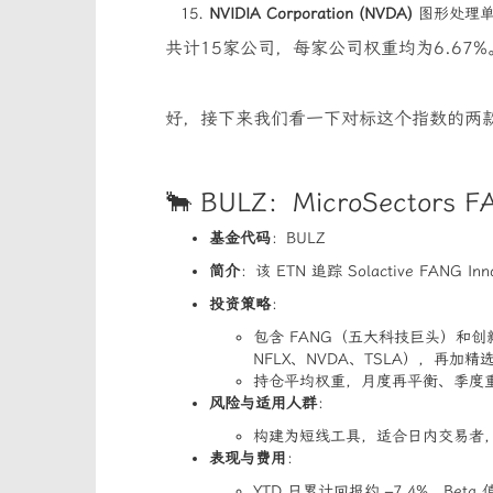
NVIDIA Corporation (NVDA)
图形处理单
共计15家公司，每家公司权重均为6.67%
好，接下来我们看一下对标这个指数的两
🐂 BULZ：MicroSectors FA
基金代码
：BULZ
简介
：该 ETN 追踪 Solactive FA
投资策略
：
包含 FANG（五大科技巨头）和创新类
NFLX、NVDA、TSLA），再加
持仓平均权重，月度再平衡、季度
风险与适用人群
：
构建为短线工具，适合日内交易者，
表现与费用
：
YTD 日累计回报约 –7.4%，Beta