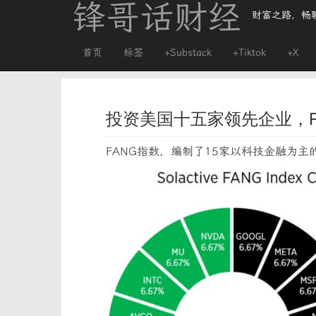
锋哥话财经
财富之路，畅
首页
标签
+Substack
+Tiktok
+X
投资美国十五家领先企业，FA
FANG指数，编制了15家以科技金融为主的