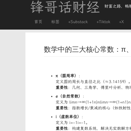
锋哥话财经
财富之路，畅
首页
标签
+Substack
+Tiktok
+X
数学中的三大核心常数：π、
π（圆周率）
：
定义圆的周长与直径之比（≈3.14159）
重要性
：几何、三角学、傅里叶分析、物
e（自然常数）
：
定义为
lim⁡n→∞(1+1n)n
lim
n
→
∞
(
1
+
n
1
)
n
重要性
：指数增长/衰减的核心（如放射
i（虚数单位）
：
定义为
i=−1
i
=
−1
。
重要性
：构建复数系统，解决无实数解方