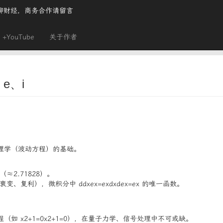
聊财经，商务合作请留言
+YouTube
关于作者
e、i
。
理学（波动方程）的基础。
（≈2.71828）。
性衰变、复利），微积分中
ddxex=ex
d
x
d
e
x
=
e
x
的唯一函数。
程（如
x2+1=0
x
2
+
1
=
0
），在量子力学、信号处理中不可或缺。