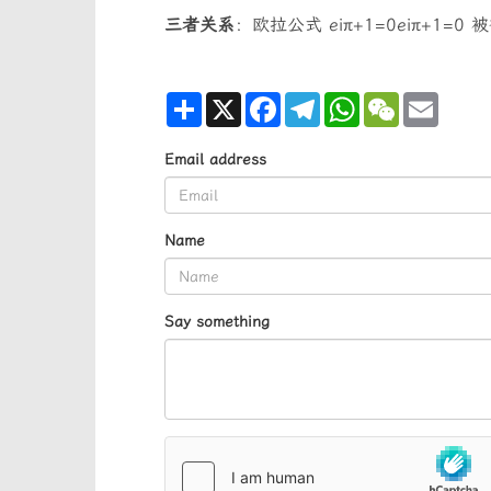
三者关系
：欧拉公式
eiπ+1=0
e
iπ
+
1
=
0
被
Share
X
Facebook
Telegram
WhatsApp
WeChat
Email
Email address
Name
Say something