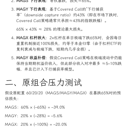
MAGS 下行表现
：等权暴跌，损失≈65%。
MAGY 下行表现
：基于Covered Call的“下行捕获
率”（downside capture ratio）约43%（即在市场下跌时，
Covered Call策略通常只承担≈43%的指数跌幅）。
65% × 43% ≈ 28% 的理论最大损失。
MAGX 杠杆放大
：2×杠杆在单日极端下跌65%时，会因每日
重置机制接近100%损失，约等于本金归零（由于杠杆ETF的
复利衰减与极端下跌，短期内几乎全损）。
MAGY 收益补偿
：假设Covered Call策略在极端波动中仍能
保持当期期权溢价收入，但此部分收入对冲最多 ≈5–10%跌
幅，并且已计入下行捕获率模型。
二、原组合压力测试
假设原配置 60/20/20（MAGS/MAGY/MAGX）在暴跌65%时的预
估损失：
MAGS：60% × (–65%) = –39.0%
MAGY：20% × (–28%) = –5.6%
MAGX：20% × (–100%) = –20.0%