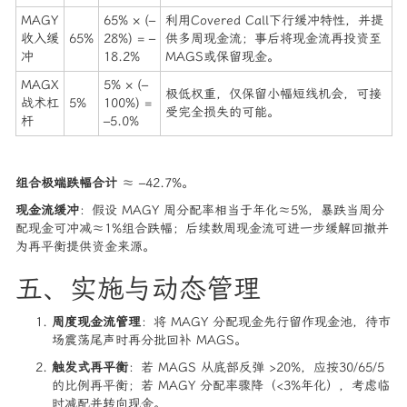
MAGY
65% × (–
利用Covered Call下行缓冲特性，并提
收入缓
65%
28%) = –
供多周现金流；事后将现金流再投资至
冲
18.2%
MAGS或保留现金。
MAGX
5% × (–
极低权重，仅保留小幅短线机会，可接
战术杠
5%
100%) =
受完全损失的可能。
杆
–5.0%
组合极端跌幅合计
≈ –42.7%。
现金流缓冲
：假设 MAGY 周分配率相当于年化≈5%，暴跌当周分
配现金可冲减≈1%组合跌幅；后续数周现金流可进一步缓解回撤并
为再平衡提供资金来源。
五、实施与动态管理
周度现金流管理
：将 MAGY 分配现金先行留作现金池，待市
场震荡尾声时再分批回补 MAGS。
触发式再平衡
：若 MAGS 从底部反弹 >20%，应按30/65/5
的比例再平衡；若 MAGY 分配率骤降（<3%年化），考虑临
时减配并转向现金。