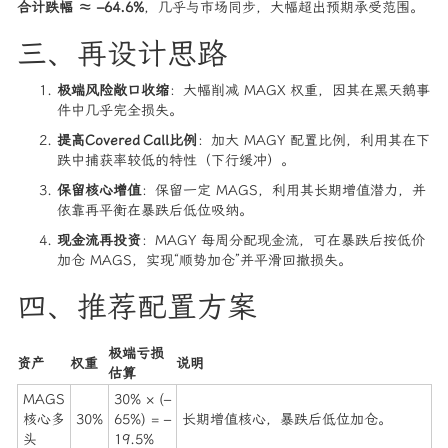
合计跌幅 ≈ –64.6%
，几乎与市场同步，大幅超出预期承受范围。
三、再设计思路
极端风险敞口收缩
：大幅削减 MAGX 权重，因其在黑天鹅事
件中几乎完全损失。
提高Covered Call比例
：加大 MAGY 配置比例，利用其在下
跌中捕获率较低的特性（下行缓冲）。
保留核心增值
：保留一定 MAGS，利用其长期增值潜力，并
依靠再平衡在暴跌后低位吸纳。
现金流再投资
：MAGY 每周分配现金流，可在暴跌后按低价
加仓 MAGS，实现“顺势加仓”并平滑回撤损失。
四、推荐配置方案
极端亏损
资产
权重
说明
估算
MAGS
30% × (–
核心多
30%
65%) = –
长期增值核心，暴跌后低位加仓。
头
19.5%