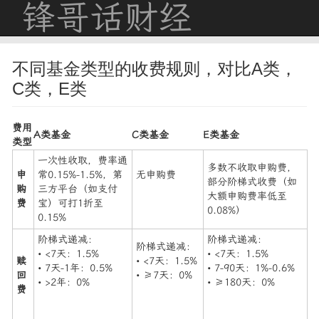
锋哥话财经
不同基金类型的收费规则，对比A类，
C类，E类
费用
​A类基金​
​C类基金​
​E类基金​
类型​
一次性收取，费率通
多数不收取申购费，
​申
常0.15%-1.5%，第
无申购费
部分阶梯式收费（如
购
三方平台（如支付
大额申购费率低至
费​
宝）可打1折至
0.08%）
0.15%
阶梯式递减：
阶梯式递减：
阶梯式递减：
• <7天：1.5%
• <7天：1.5%
​赎
• <7天：1.5%
• 7天-1年：0.5%
• 7-90天：1%-0.6%
回
• ≥7天：0%
• >2年：0%
• ≥180天：0%
费​