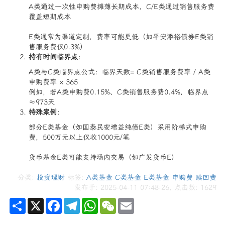
A类通过一次性申购费摊薄长期成本，C/E类通过销售服务费
覆盖短期成本
E类通常为渠道定制，费率可能更低（如平安添裕债券E类销
售服务费仅0.3%）
​持有时间临界点​
​：
A类与C类临界点公式：临界天数= C类销售服务费率 / A类
申购费率 × 365
例如，若A类申购费0.15%、C类销售服务费0.4%，临界点
≈973天
​特殊案例​
​：
部分E类基金（如国泰民安增益纯债E类）采用阶梯式申购
费，500万元以上仅收1000元/笔
货币基金E类可能支持场内交易（如广发货币E）
分类:
投资理财
标签:
A类基金
C类基金
E类基金
申购费
赎回费
发布于: 2025-04-11 07:48:26, 点击数:
1629
Share
X
Facebook
Telegram
WhatsApp
WeChat
Email