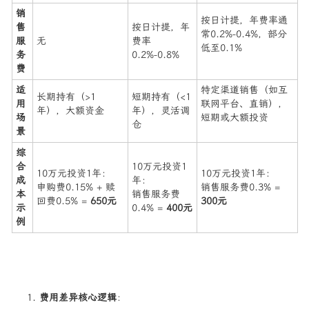
​销
按日计提，年费率通
售
按日计提，年
常0.2%-0.4%，部分
服
无
费率
低至0.1%
务
0.2%-0.8%
费​
​适
特定渠道销售（如互
长期持有（>1
短期持有（<1
用
联网平台、直销），
年），大额资金
年），灵活调
场
短期或大额投资
仓
景​
​综
合
10万元投资1
10万元投资1年：
10万元投资1年：
成
年：
申购费0.15% + 赎
销售服务费0.3% = ​
本
销售服务费
回费0.5% = ​
​650元​
300元​
示
0.4% = ​
​400元​
例​
​费用差异核心逻辑​
​：