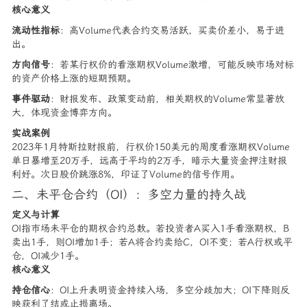
核心意义
流动性指标
：高Volume代表合约交易活跃，买卖价差小，易于进
出。
方向信号
：若某行权价的看涨期权Volume激增，可能反映市场对标
的资产价格上涨的短期预期。
事件驱动
：财报发布、政策变动前，相关期权的Volume常显著放
大，体现资金博弈方向。
实战案例
2023年1月特斯拉财报前，行权价150美元的周度看涨期权Volume
单日暴增至20万手，远高于平均的2万手，暗示大量资金押注财报
利好。次日股价跳涨8%，印证了Volume的信号作用。
二、未平仓合约（OI）：多空力量的持久战
定义与计算
OI指市场未平仓的期权合约总数。若投资者A买入1手看涨期权，B
卖出1手，则OI增加1手；若A将合约卖给C，OI不变；若A行权或平
仓，OI减少1手。
核心意义
持仓信心
：OI上升表明资金持续入场，多空分歧加大；OI下降则反
映获利了结或止损离场。