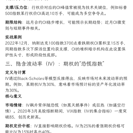
支撑/压力位
：行权价对应的OI峰值常被视为技术关键位，例如标普
500指数某行权价OI高达10万手，可能成为多空争夺点。
期限结构
：远月合约OI稳步增长，可能预示长期趋势；近月OI骤变
则与短期事件相关。
实战案例
2022年12月，纳斯达克100指数3700点看跌期权OI累积至15万手，
同期指数多次下探该位置均获支撑，OI的堆积暗示机构在此设置保
护性头寸，形成阶段性底部。
三、隐含波动率（IV）：期权的“恐慌指数”
定义与计算
IV通过Black-Scholes等模型反推得出，反映市场对未来波动率的预
期。例如，某期权IV为30%，意味着市场预计标的资产年化波动率
为30%。
核心意义
市场情绪
：IV飙升常伴随恐慌（如黑天鹅事件）或狂热（如逼空行
情）。2020年3月美股熔断期间，VIX指数（IV的集合指标）一度突
破85，创历史新高。
期权定价中枢
：IV直接影响期权价格。IV为25%的看涨期权价格可
能比IV为15%时高出40%。