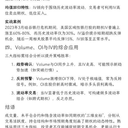
均值回归特性
：IV倾向于围绕历史波动率波动，交易者可利用IV高
位卖出期权、低位买入。
实战案例
2023年3月硅谷银行危机期间，美国区域性银行股的期权IV普遍上
涨至60%-80%，而历史波动率仅为30%。IV溢价提示短期超跌反弹
机会，随后一周相关股票平均反弹15%，IV回落至正常水平。
四、Volume、OI与IV的综合应用
三大指标需结合分析以提升策略胜率：
趋势确认
：Volume与OI同步上升，且IV走高，可能预示新趋
势加速（如突破行情）。
反转预警
：Volume激增但OI下降，IV处于极端值，常为反转
信号。例如，OI在股价新高时骤减，暗示多头获利离场。
波动率交易
：当IV显著低于历史波动率，可构建做多波动率
组合（如跨式期权），反之亦然。
结语
成交量、未平仓合约和隐含波动率如同期权的“三维坐标”，分别从
交易活跃度、持仓结构和市场预期角度刻画了期权的动态特性。熟
练运用这三大指标，投资者不仅能捕捉短期交易机会，更能从衍生