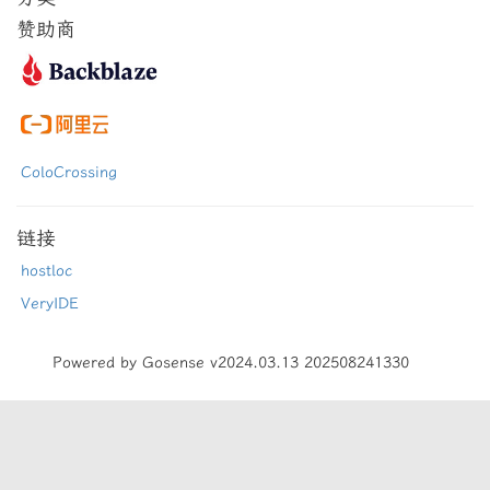
赞助商
ColoCrossing
链接
hostloc
VeryIDE
Powered by Gosense v2024.03.13 202508241330