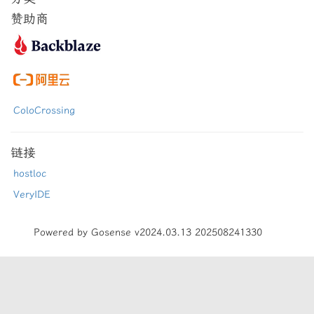
赞助商
ColoCrossing
链接
hostloc
VeryIDE
Powered by Gosense v2024.03.13 202508241330