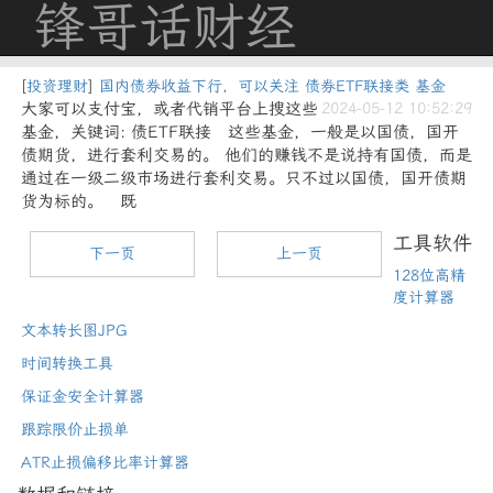
锋哥话财经
[
投资理财
]
国内债券收益下行，可以关注 债券ETF联接类 基金
大家可以支付宝，或者代销平台上搜这些
2024-05-12 10:52:29
基金，关键词: 债ETF联接 这些基金，一般是以国债，国开
债期货，进行套利交易的。 他们的赚钱不是说持有国债，而是
通过在一级二级市场进行套利交易。只不过以国债，国开债期
货为标的。 既
工具软件
下一页
上一页
128位高精
度计算器
文本转长图JPG
时间转换工具
保证金安全计算器
跟踪限价止损单
ATR止损偏移比率计算器