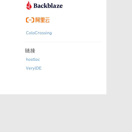
ColoCrossing
链接
hostloc
VeryIDE