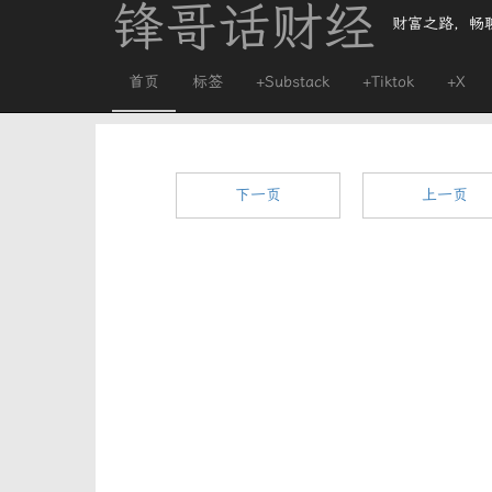
锋哥话财经
财富之路，畅
首页
标签
+Substack
+Tiktok
+X
下一页
上一页