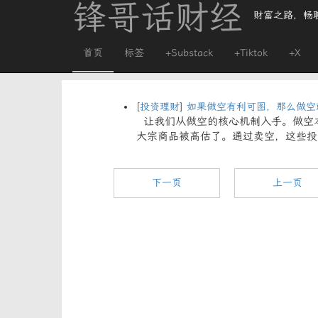
锋哥话财经
财富之路，畅
首页
标签
+Substack
+Tiktok
+X
[
投资理财
]
如果做空有利可图，那么做空
让我们从做空的核心机制入手。做空本
大宗商品被高估了。通过卖空，这些投
下一页
上一页