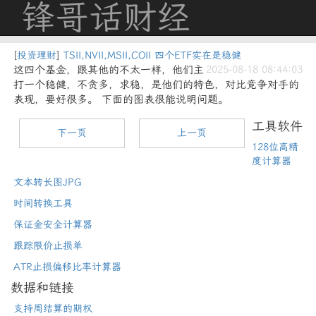
锋哥话财经
[
投资理财
]
TSII,NVII,MSII,COII 四个ETF实在是稳健
这四个基金，跟其他的不太一样，他们主
2025-08-18 08:44:03
打一个稳健，不贪多，求稳，是他们的特色，对比竞争对手的
表现，要好很多。 下面的图表很能说明问题。
工具软件
下一页
上一页
128位高精
度计算器
文本转长图JPG
时间转换工具
保证金安全计算器
跟踪限价止损单
ATR止损偏移比率计算器
数据和链接
支持周结算的期权