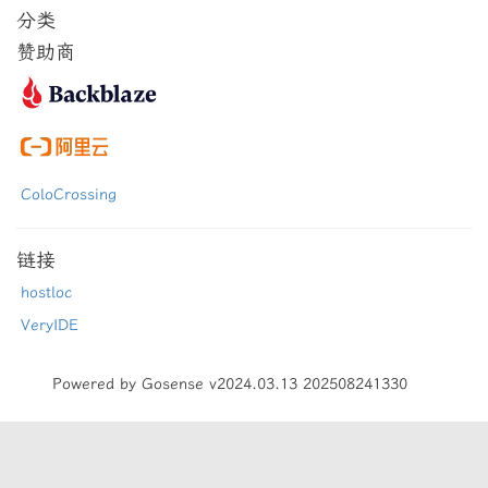
分类
赞助商
ColoCrossing
链接
hostloc
VeryIDE
Powered by Gosense v2024.03.13 202508241330