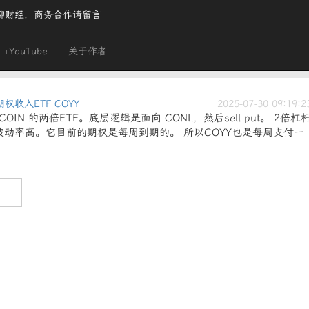
聊财经，商务合作请留言
+YouTube
关于作者
 期权收入ETF COYY
2025-07-30 09:19:2
 是COIN 的两倍ETF。底层逻辑是面向 CONL，然后sell put。 2倍杠
所以波动率高。它目前的期权是每周到期的。 所以COYY也是每周支付一