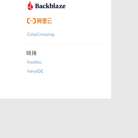
ColoCrossing
链接
hostloc
VeryIDE