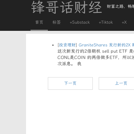
锋哥话财经
财富之路，畅
首页
标签
+Substack
+Tiktok
+X
[
投资理财
]
GraniteShares 发行新的2X
这次新发行的2倍期权 sell put ETF
CONL是COIN 的两倍做多ETF，
次派息。 我
下一页
上一页