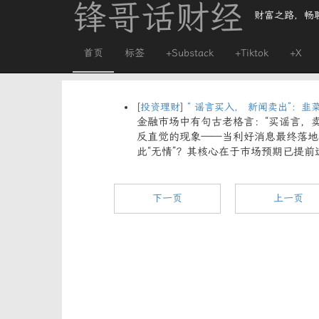
锋哥话财经
财富之路，畅
首页
标签
+Substack
+Tiktok
+X
[
投资理财
]
“ 谣言买入， 新闻卖出”：
金融市场中有句古老格言：“买谣言，卖新闻”（
反直觉的现象——当利好消息最终落地
此“无情”？其核心在于市场预期已提前
下一页
上一页