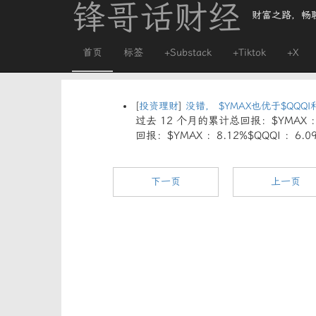
锋哥话财经
财富之路，畅
首页
标签
+Substack
+Tiktok
+X
[
投资理财
]
没错， $YMAX也优于$QQQI和
过去 12 个月的累计总回报：$YMAX ：19
回报：$YMAX ：8.12%$QQQI ：6
下一页
上一页