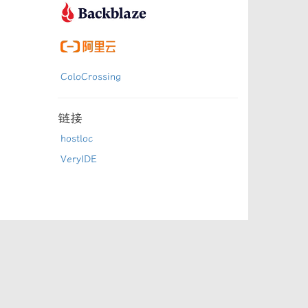
ColoCrossing
链接
hostloc
VeryIDE