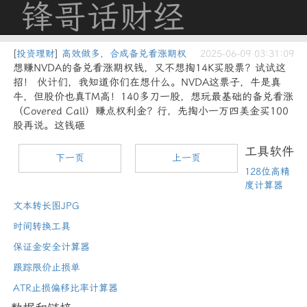
锋哥话财经
[
投资理财
]
高效做多，合成备兑看涨期权
2025-06-09 03:31:09
想赚NVDA的备兑看涨期权钱，又不想掏14K买股票？试试这
招！ 伙计们，我知道你们在想什么。NVDA这票子，牛是真
牛，但股价也真TM高！140多刀一股，想玩最基础的备兑看涨
（Covered Call）赚点权利金？行，先掏小一万四美金买100
股再说。这钱砸
工具软件
下一页
上一页
128位高精
度计算器
文本转长图JPG
时间转换工具
保证金安全计算器
跟踪限价止损单
ATR止损偏移比率计算器