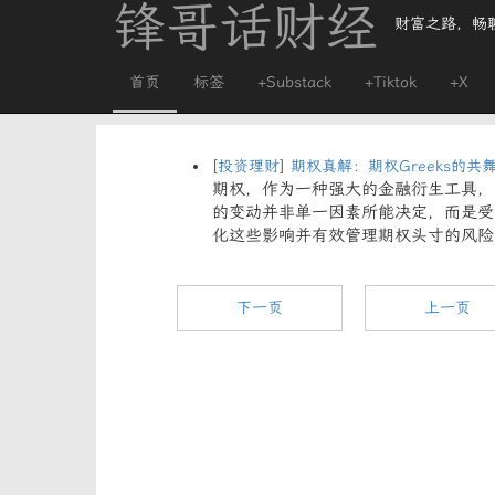
锋哥话财经
财富之路，畅
首页
标签
+Substack
+Tiktok
+X
[
投资理财
]
期权真解：期权Greeks的共舞：
期权，作为一种强大的金融衍生工具，
的变动并非单一因素所能决定，而是受
化这些影响并有效管理期权头寸的风险
下一页
上一页