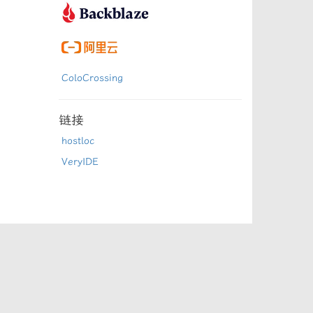
ColoCrossing
链接
hostloc
VeryIDE