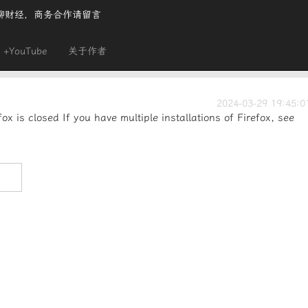
聊财经，商务合作请留言
+YouTube
关于作者
2024-03-29 19:45:0
x is closed If you have multiple installations of Firefox, see