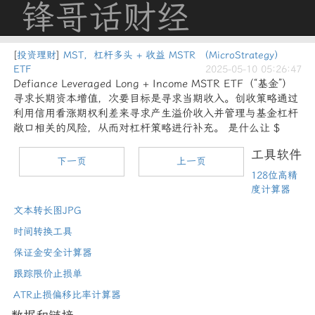
锋哥话财经
[
投资理财
]
MST，杠杆多头 + 收益 MSTR （MicroStrategy）
ETF
2025-05-10 05:26:47
Defiance Leveraged Long + Income MSTR ETF（“基金”）
寻求长期资本增值，次要目标是寻求当期收入。创收策略通过
利用信用看涨期权利差来寻求产生溢价收入并管理与基金杠杆
敞口相关的风险，从而对杠杆策略进行补充。 是什么让 $
工具软件
下一页
上一页
128位高精
度计算器
文本转长图JPG
时间转换工具
保证金安全计算器
跟踪限价止损单
ATR止损偏移比率计算器