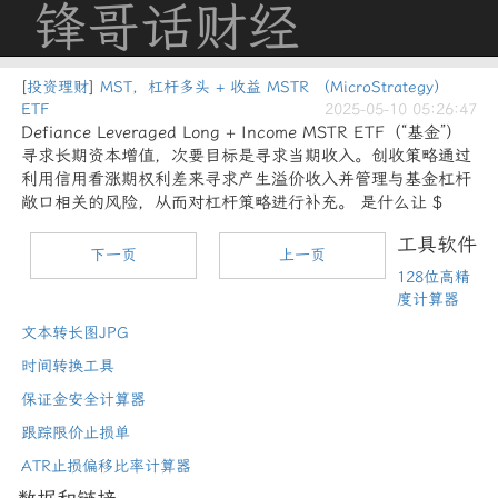
锋哥话财经
[
投资理财
]
MST，杠杆多头 + 收益 MSTR （MicroStrategy）
ETF
2025-05-10 05:26:47
Defiance Leveraged Long + Income MSTR ETF（“基金”）
寻求长期资本增值，次要目标是寻求当期收入。创收策略通过
利用信用看涨期权利差来寻求产生溢价收入并管理与基金杠杆
敞口相关的风险，从而对杠杆策略进行补充。 是什么让 $
工具软件
下一页
上一页
128位高精
度计算器
文本转长图JPG
时间转换工具
保证金安全计算器
跟踪限价止损单
ATR止损偏移比率计算器