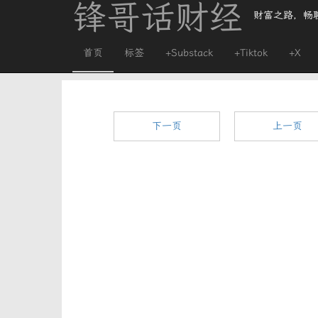
锋哥话财经
财富之路，畅
首页
标签
+Substack
+Tiktok
+X
下一页
上一页