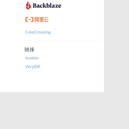
ColoCrossing
链接
hostloc
VeryIDE