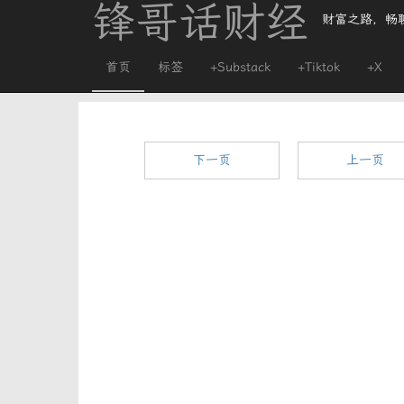
锋哥话财经
财富之路，畅
首页
标签
+Substack
+Tiktok
+X
下一页
上一页