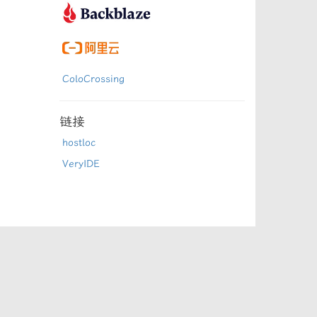
ColoCrossing
链接
hostloc
VeryIDE