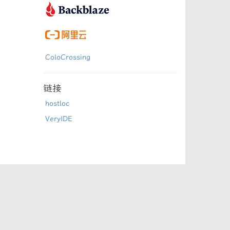
ColoCrossing
链接
hostloc
VeryIDE