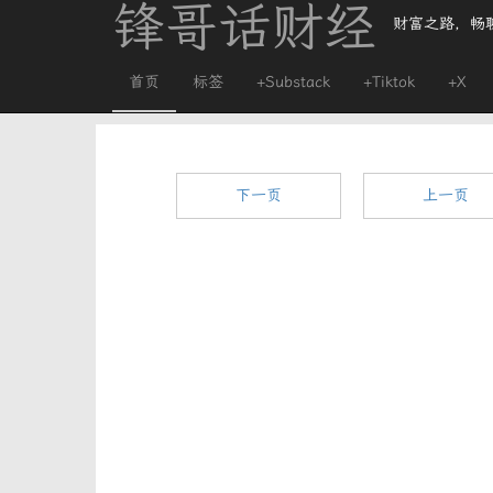
锋哥话财经
财富之路，畅
首页
标签
+Substack
+Tiktok
+X
下一页
上一页