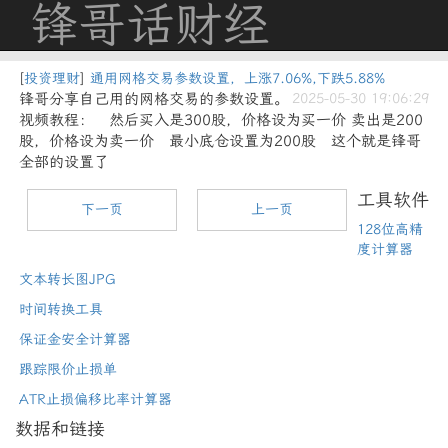
锋哥话财经
[
投资理财
]
通用网格交易参数设置，上涨7.06%,下跌5.88%
锋哥分享自己用的网格交易的参数设置。
2025-05-30 19:06:29
视频教程： 然后买入是300股，价格设为买一价 卖出是200
股，价格设为卖一价 最小底仓设置为200股 这个就是锋哥
全部的设置了
工具软件
下一页
上一页
128位高精
度计算器
文本转长图JPG
时间转换工具
保证金安全计算器
跟踪限价止损单
ATR止损偏移比率计算器
数据和链接