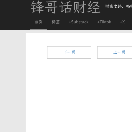
锋哥话财经
财富之路，畅
首页
标签
+Substack
+Tiktok
+X
下一页
上一页