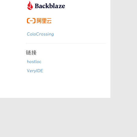
ColoCrossing
链接
hostloc
VeryIDE