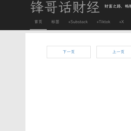
锋哥话财经
财富之路，畅
首页
标签
+Substack
+Tiktok
+X
下一页
上一页