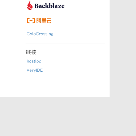
ColoCrossing
链接
hostloc
VeryIDE