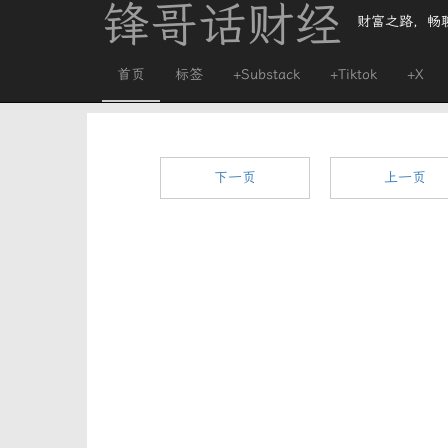
锋哥话财经
财富之路，畅
首页
标签
+Substack
+Tiktok
+X
下一页
上一页