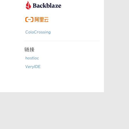
ColoCrossing
链接
hostloc
VeryIDE